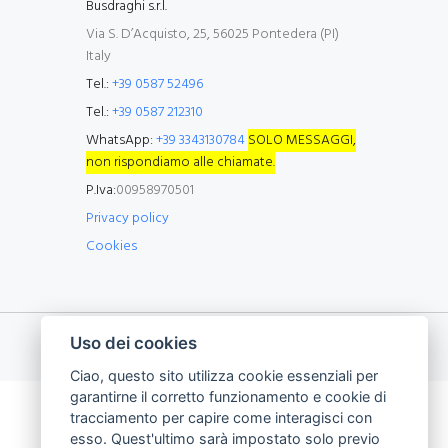
Busdraghi s.r.l.
Via S. D’Acquisto, 25, 56025 Pontedera (PI)
Italy
Tel.:
+39 0587 52496
Tel.:
+39 0587 212310
WhatsApp:
+39 3343130784
SOLO MESSAGGI,
non rispondiamo alle chiamate.
P.Iva:
00958970501
Privacy policy
Cookies
Uso dei cookies
Ciao, questo sito utilizza cookie essenziali per
garantirne il corretto funzionamento e cookie di
tracciamento per capire come interagisci con
esso. Quest'ultimo sarà impostato solo previo