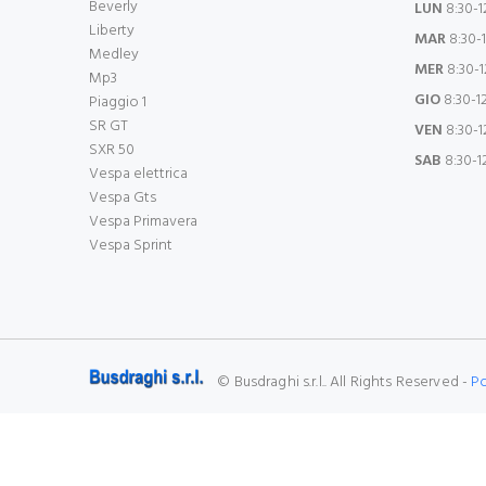
Beverly
LUN
8:30-12
Liberty
MAR
8:30-1
Medley
MER
8:30-12
Mp3
GIO
8:30-12
Piaggio 1
SR GT
VEN
8:30-12
SXR 50
SAB
8:30-1
Vespa elettrica
Vespa Gts
Vespa Primavera
Vespa Sprint
© Busdraghi s.r.l.. All Rights Reserved -
P